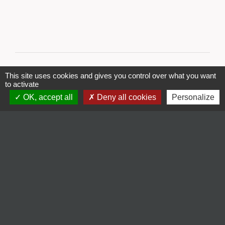
This site uses cookies and gives you control over what you want
to activate
OK, accept all
Deny all cookies
Personalize
Contacts
Commune d'Hillion
2, rue de la Tour du Fa
22120 Hillion - FRANCE
+33 2 96 32 21 04
Contact par formulaire