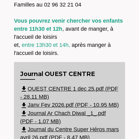
Familles au 02 96 32 21 04
Vous pouvrez venir chercher vos enfants
entre 11h30 et 12h
, avant de manger, à
l'accueil de loisirs
et,
entre 13h30 et 14h,
après manger à
l'accueil de loisirs.
Journal OUEST CENTRE
file_download
OUEST CENTRE 1 dec 25.pdf (PDF
- 28.11 MB)
file_download
Janv Fev 2026.pdf (PDF - 10.95 MB)
file_download
Journal Ar Chach Diwal _1_.pdf
(PDF - 1.07 MB)
file_download
Journal du Centre Super Héros mars
avril 26.pdf (PDF - 8.47 MB)