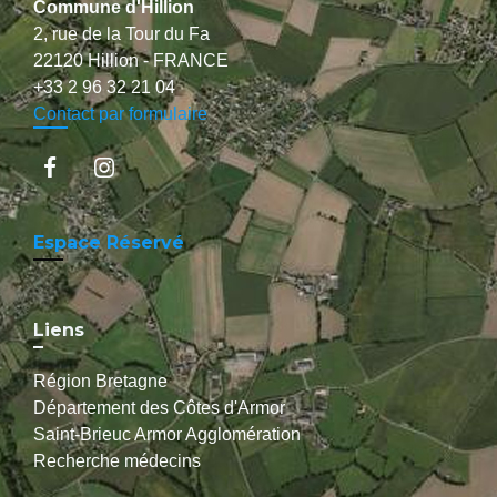
Commune d'Hillion
2, rue de la Tour du Fa
22120 Hillion - FRANCE
+33 2 96 32 21 04
Contact par formulaire
Espace Réservé
Liens
Région Bretagne
Département des Côtes d'Armor
Saint-Brieuc Armor Agglomération
Recherche médecins