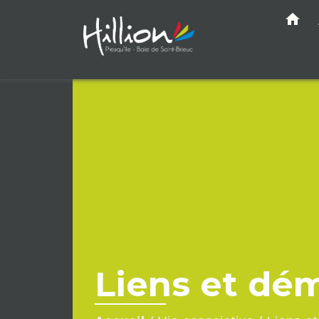
home
Liens et dé