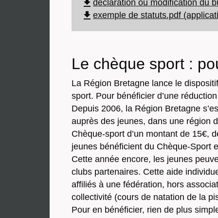
file_download
déclaration ou modification du b
file_download
exemple de statuts.pdf (applicat
Le chèque sport : po
La Région Bretagne lance le dispositi
sport. Pour bénéficier d’une réduction
Depuis 2006, la Région Bretagne s’es
auprès des jeunes, dans une région d’u
Chèque-sport d’un montant de 15€, des
jeunes bénéficient du Chèque-Sport et
Cette année encore, les jeunes peuven
clubs partenaires. Cette aide individu
affiliés à une fédération, hors assoc
collectivité (cours de natation de la 
Pour en bénéficier, rien de plus simple