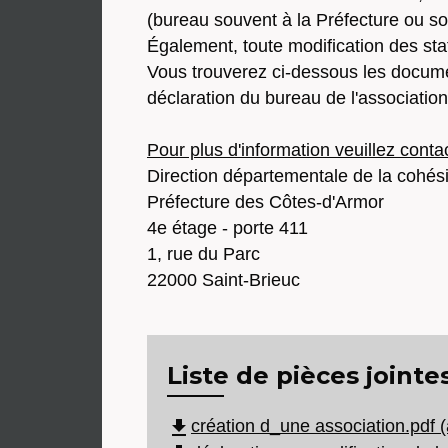
(bureau souvent à la Préfecture ou s
Également, toute modification des sta
Vous trouverez ci-dessous les documen
déclaration du bureau de l'association
Pour plus d'information veuillez cont
Direction départementale de la cohés
Préfecture des Côtes-d'Armor
4e étage - porte 411
1, rue du Parc
22000 Saint-Brieuc
Liste de pièces jointe
file_download
création d_une association.pdf (