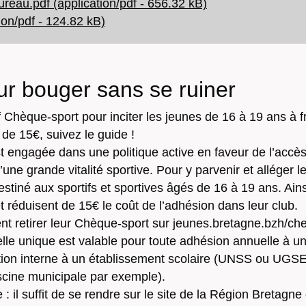
ureau.pdf (application/pdf - 656.32 kB)
ion/pdf - 124.82 kB)
ur bouger sans se ruiner
f Chèque-sport pour inciter les jeunes de 16 à 19 ans à 
 de 15€, suivez le guide !
t engagée dans une politique active en faveur de l’accè
ne grande vitalité sportive. Pour y parvenir et alléger le
tiné aux sportifs et sportives âgés de 16 à 19 ans. Ain
 réduisent de 15€ le coût de l’adhésion dans leur club.
t retirer leur Chèque-sport sur jeunes.bretagne.bzh/cheq
elle unique est valable pour toute adhésion annuelle à un
iation interne à un établissement scolaire (UNSS ou UGSE
piscine municipale par exemple).
 : il suffit de se rendre sur le site de la Région Bretagn