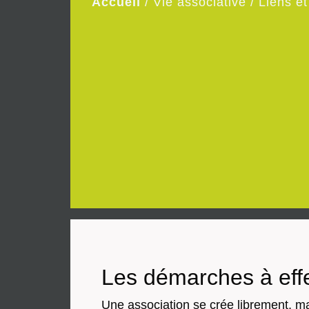
Accueil
/
Vie associative
/
Liens e
Les démarches à effe
Une association se crée librement, mai