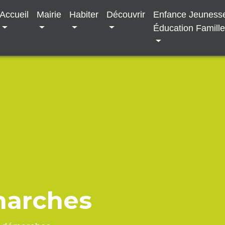
Accueil
Mairie
Habiter
Découvrir
Enfance Jeuness
Éducation Famill
marches