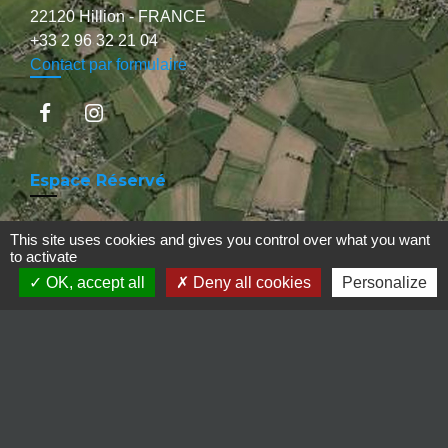
22120 Hillion - FRANCE
+33 2 96 32 21 04
Contact par formulaire
Espace Réservé
This site uses cookies and gives you control over what you want
to activate
Liens
OK, accept all
Deny all cookies
Personalize
Région Bretagne
Département des Côtes d'Armor
Saint-Brieuc Armor Agglomération
Recherche médecins
Jumelages