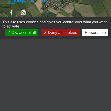
Contact par formulaire
This site uses cookies and gives you control over what you want
to activate
Espace Réservé
OK, accept all
Deny all cookies
Personalize
Liens
Région Bretagne
Département des Côtes d'Armor
Saint-Brieuc Armor Agglomération
Recherche médecins
Jumelages
Ballabio (Italie)