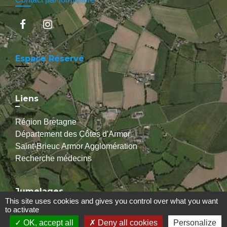
Espace Réservé
Liens
Région Bretagne
Département des Côtes d'Armor
Saint-Brieuc Armor Agglomération
Recherche médecins
Jumelages
This site uses cookies and gives you control over what you want
to activate
Ballabio (Italie)
OK, accept all
Deny all cookies
Personalize