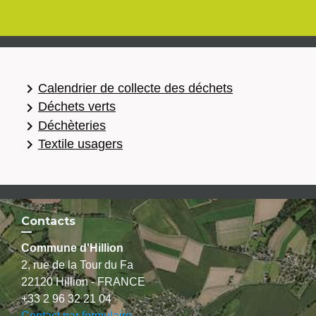
keyboard_arrow_right
Calendrier de collecte des déchets
keyboard_arrow_right
Déchets verts
keyboard_arrow_right
Déchèteries
keyboard_arrow_right
Textile usagers
Contacts
Commune d'Hillion
2, rue de la Tour du Fa
22120 Hillion - FRANCE
+33 2 96 32 21 04
Contact par formulaire