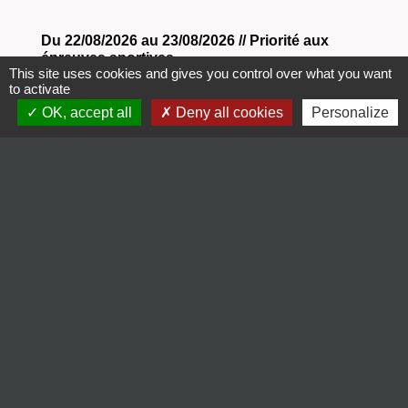
Du 22/08/2026 au 23/08/2026 // Priorité aux
épreuves sportives
This site uses cookies and gives you control over what you want
Diffusion de l'arrêté n° 2026T1989
to activate
OK, accept all
Deny all cookies
Personalize
1
-
2
-3
-4
-5
Contacts
Commune d'Hillion
2, rue de la Tour du Fa
22120 Hillion - FRANCE
+33 2 96 32 21 04
Contact par formulaire